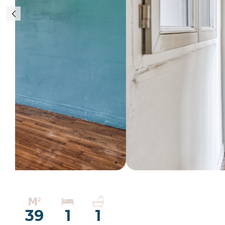
39
1
1