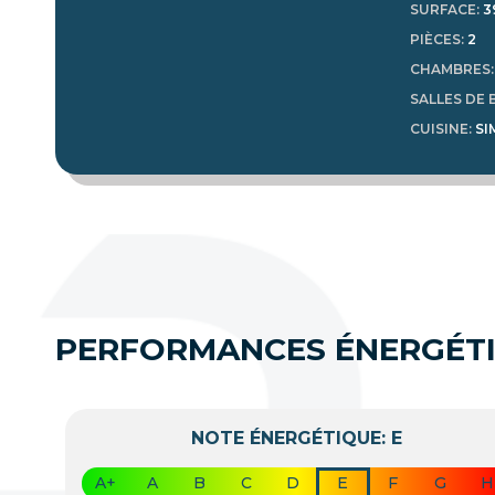
SURFACE
:
3
PIÈCES
:
2
CHAMBRES
SALLES DE 
CUISINE
:
SI
PERFORMANCES ÉNERGÉT
NOTE ÉNERGÉTIQUE: E
A+
A
B
C
D
E
F
G
H