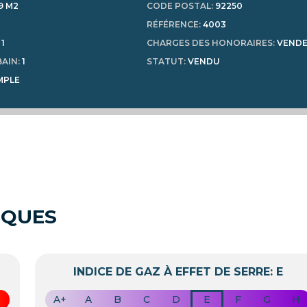
9 M2
CODE POSTAL
:
92250
RÉFÉRENCE
:
4003
:
1
CHARGES DES HONORAIRES
:
VEND
BAIN
:
1
STATUT
:
VENDU
MPLE
IQUES
INDICE DE GAZ À EFFET DE SERRE: E
A+
A
B
C
D
E
F
G
H