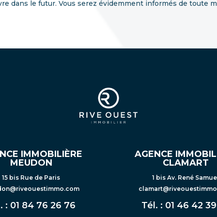
 dans le futur. Vous serez évidemment informés de toute mod
NCE IMMOBILIÈRE
AGENCE IMMOBIL
MEUDON
CLAMART
15 bis Rue de Paris
1 bis Av. René Samue
on@riveouestimmo.com
clamart@riveouestimm
. :
01 84 76 26 76
Tél. :
01 46 42 39