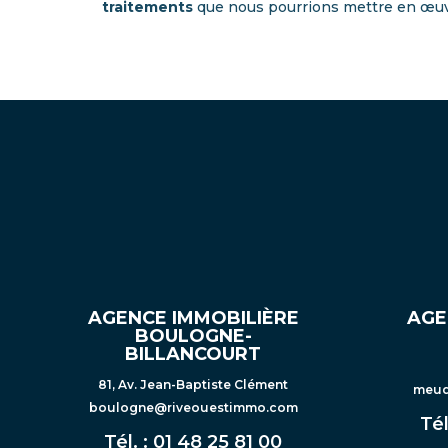
traitements
que nous pourrions mettre en œuvre
AGENCE IMMOBILIÈRE
AGE
BOULOGNE-
BILLANCOURT
81, Av. Jean-Baptiste Clément
meud
boulogne@riveouestimmo.com
Tél
Tél. :
01 48 25 81 00