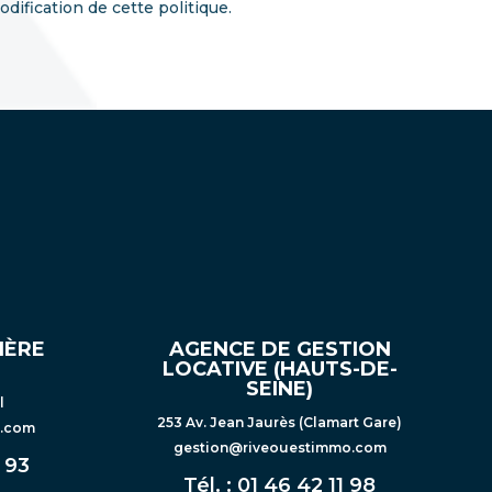
ification de cette politique.
IÈRE
AGENCE DE GESTION
LOCATIVE (HAUTS-DE-
SEINE)
l
253 Av. Jean Jaurès (Clamart Gare)
o.com
gestion@riveouestimmo.com
 93
Tél. :
01 46 42 11 98