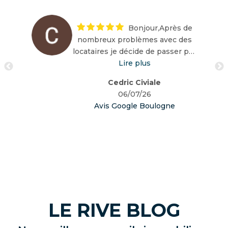
Bonjour,Après de
nombreux problèmes avec des
locataires je décide de passer par
une agence professionnelle.Je
Lire plus
remercie le professionnalisme de
Cedric Civiale
l agence et en particulier julie
06/07/26
barone qui s’est occupée de
Avis Google Boulogne
notre bien concernant la mise en
location.A l’écoute du client,
réactive, disponible et surtout à
la recherche de solutions pour
tout problème.Je recommande
fortement
LE RIVE BLOG