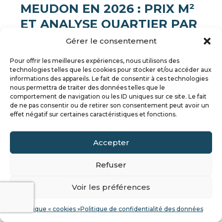
MEUDON EN 2026 : PRIX M²
ET ANALYSE QUARTIER PAR
QUARTIER
Gérer le consentement
Meudon est l’une des communes les plus
Pour offrir les meilleures expériences, nous utilisons des
recherchées des Hauts-de-Seine pour son cadre
technologies telles que les cookies pour stocker et/ou accéder aux
de vie résidentiel et sa proximité avec Paris. Le
informations des appareils. Le fait de consentir à ces technologies
prix immobilier à Meudon reste dynamique en
nous permettra de traiter des données telles que le
comportement de navigation ou les ID uniques sur ce site. Le fait
2026, avec des variations importantes selon les
de ne pas consentir ou de retirer son consentement peut avoir un
quartiers. En 2026, le prix immobilier à...
effet négatif sur certaines caractéristiques et fonctions.
lire plus
Accepter
Refuser
Voir les préférences
Politique « cookies »
Politique de confidentialité des données