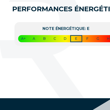
PERFORMANCES ÉNERGÉT
NOTE ÉNERGÉTIQUE: E
A+
A
B
C
D
E
F
G
H