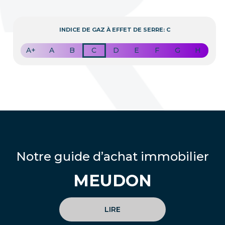
INDICE DE GAZ À EFFET DE SERRE: C
A+
A
B
C
D
E
F
G
H
Notre guide d’achat immobilier
MEUDON
LIRE