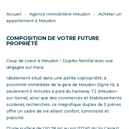
Accueil
›
Agence Immobilière Meudon
›
Acheter un
appartement à Meudon
COMPOSITION DE VOTRE FUTURE
PROPRIÉTÉ
Coup de coeur à Meudon – Duplex familial avec vue
dégagée sur Paris
Idéalement situé dans une petite copropriété, à
proximité immédiate de la gare de Meudon (ligne N), à
seulement 5 minutes à pied du tramway T2 (Meudon-
sur-Seine), ainsi que des commerces et établissements
scolaires recherchés, ce magnifique duplex de 5 pièces
offre un cadre de vie alliant confort, luminosité et
praticité.
D’une surface de 130,78 m² au sol (117,47 m² loi Carrez),