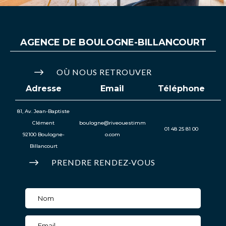
AGENCE DE
BOULOGNE-BILLANCOURT
$
OÙ NOUS RETROUVER
Adresse
Email
Téléphone
81, Av. Jean-Baptiste
Clément
boulogne@riveouestimm
01 48 25 81 00
92100 Boulogne-
o.com
Billancourt
$
PRENDRE RENDEZ-VOUS