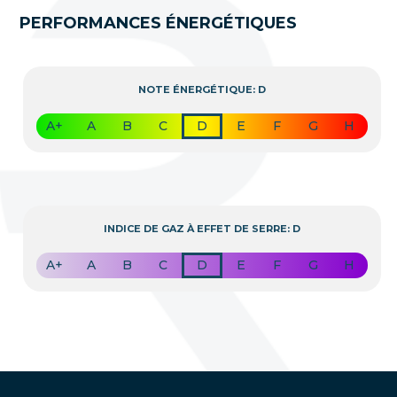
PERFORMANCES ÉNERGÉTIQUES
NOTE ÉNERGÉTIQUE: D
A+
A
B
C
D
E
F
G
H
INDICE DE GAZ À EFFET DE SERRE: D
A+
A
B
C
D
E
F
G
H