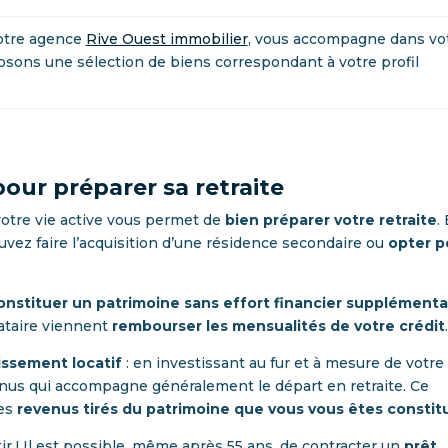
votre agence
Rive Ouest immobilier
, vous accompagne dans vo
sons une sélection de biens correspondant à votre profil
pour préparer sa retraite
votre vie active vous permet de
bien préparer votre retraite
.
uvez faire l’acquisition d’une résidence secondaire ou
opter p
onstituer un patrimoine sans effort financier supplémenta
cataire viennent
rembourser les mensualités de votre crédit
issement locatif
: en investissant au fur et à mesure de votre 
enus qui accompagne généralement le départ en retraite. Ce
les
revenus tirés du patrimoine que vous vous êtes constit
stir ! Il est possible, même après 55 ans, de contracter un
prêt